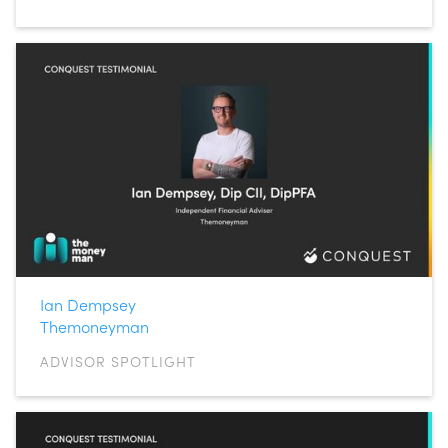
Ian Dempsey
Themoneyman
ADVISOR SPOTLIGHT